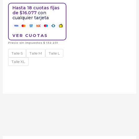
Hasta 18 cuotas fijas
de $16.077
con
cualquier tarjeta
VER CUOTAS
Precio sin impuestos
$
132.231
Talle S
Talle M
Talle L
Talle XL