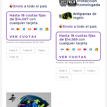
Protección
homologada
Envío
a todo el país
Antiparras
de
Hasta 18 cuotas fijas
regalo
de $14.067
con
cualquier tarjeta
Envío
a todo el país
Hasta 18 cuotas fijas
VER CUOTAS
de $14.569
con
Precio sin impuestos
$
115.702
cualquier tarjeta
Talle S
Talle M
Talle L
VER CUOTAS
Talle XL
Precio sin impuestos
$
119.834
Talle S
Talle M
Talle L
Talle XL