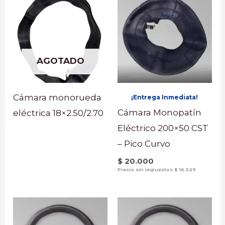
AGOTADO
Cámara monorueda
¡Entrega Inmediata!
Cámara Monopatín
eléctrica 18×2.50/2.70
Eléctrico 200×50 CST
– Pico Curvo
$
20.000
Precio sin impuestos
$
16.529