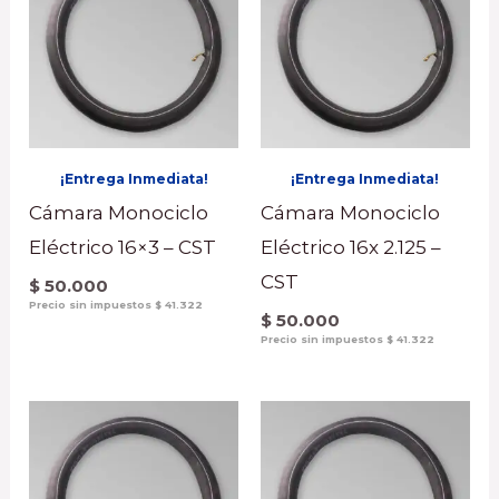
¡Entrega Inmediata!
¡Entrega Inmediata!
Cámara Monociclo
Cámara Monociclo
Eléctrico 16×3 – CST
Eléctrico 16x 2.125 –
CST
$
50.000
Precio sin impuestos
$
41.322
$
50.000
Precio sin impuestos
$
41.322