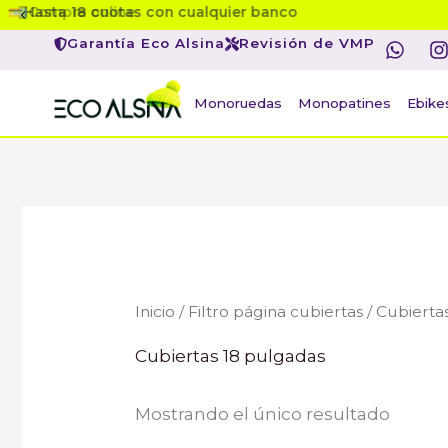
Ir
Compra online
W
I
al
Garantía Eco Alsina
Revisión de VMP
h
contenido
a
s
t
t
Monoruedas
Monopatines
Ebike
s
a
p
r
p
Inicio
/
Filtro página cubiertas
/ Cubierta
Cubiertas 18 pulgadas
Mostrando el único resultado