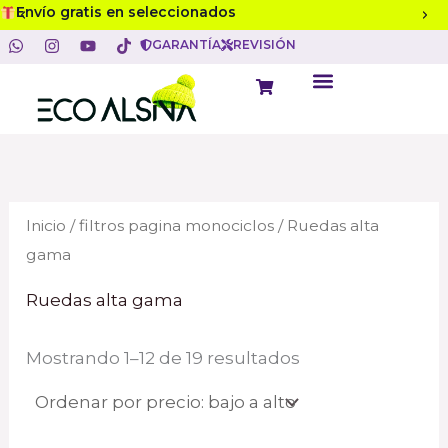
Ordenado
Ir
Hasta 18 cuotas con cualquier banco
B
por
W
I
Y
T
precio:
al
GARANTÍA
REVISIÓN
u
h
n
o
i
de
a
s
u
k
menor
contenido
s
t
t
t
t
Cart
a
s
a
u
o
mayor
a
g
b
k
c
p
r
e
p
a
a
m
r
Inicio
/
filtros pagina monociclos
/ Ruedas alta
gama
Ruedas alta gama
Mostrando 1–12 de 19 resultados