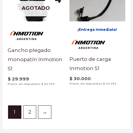
AGOTADO
¡Entrega Inmediata!
Gancho plegado
Puerto de carga
monopatín Inmotion
Inmotion S1
S1
$
30.000
$
29.999
Precio sin impuestos
$
24.793
Precio sin impuestos
$
24.793
1
2
→