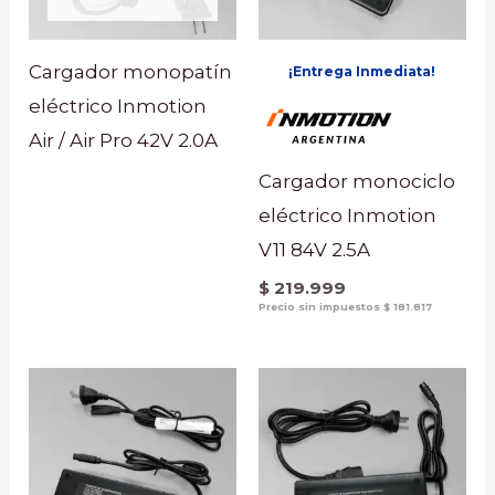
Cargador monopatín
¡Entrega Inmediata!
eléctrico Inmotion
Air / Air Pro 42V 2.0A
Cargador monociclo
eléctrico Inmotion
V11 84V 2.5A
$
219.999
Precio sin impuestos
$
181.817