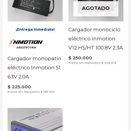
AGOTADO
Cargador monociclo
¡Entrega Inmediata!
eléctrico Inmotion
V12 HS/HT 100.8V 2.3A
$
250.000
Cargador monopatín
Precio sin impuestos
$
206.612
eléctrico Inmotion S1
63V 2.0A
$
225.000
Precio sin impuestos
$
185.950