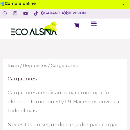
Ordenado
Ir
Compra online
B
por
W
I
Y
T
precio:
al
GARANTÍA
REVISIÓN
u
h
n
o
i
de
a
s
u
k
menor
contenido
s
t
t
t
t
Cart
a
s
a
u
o
mayor
a
g
b
k
c
p
r
e
p
a
a
m
r
Inicio
/
Repuestos
/ Cargadores
Cargadores
Cargadores certificados para monopatín
eléctrico Inmotion S1 y L9. Hacemos envíos a
todo el país.
Necesitas un segundo cargador para cargar