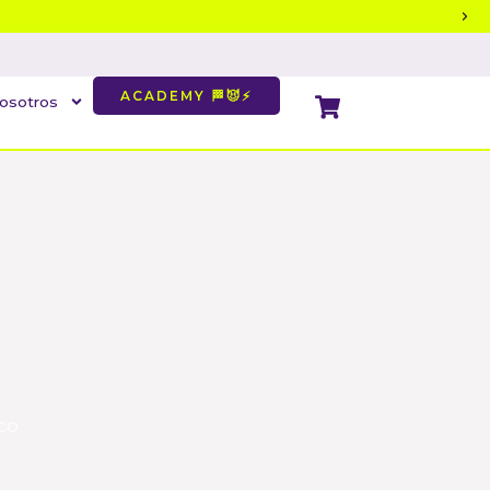
ACADEMY 🏁😈⚡
Cart
osotros
co