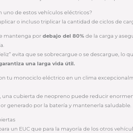
n uno de estos vehículos eléctricos?
car o incluso triplicar la cantidad de ciclos de car
 se mantenga por
debajo del 80%
de la carga y asegu
a.
eliz” evita que se sobrecargue o se descargue, lo q
garantiza una larga vida útil.
i con tu monociclo eléctrico en un clima excepcional
rie, una cubierta de neopreno puede reducir enorme
lor generado por la batería y mantenerla saludable.
iertas
ra un EUC que para la mayoría de los otros vehícu