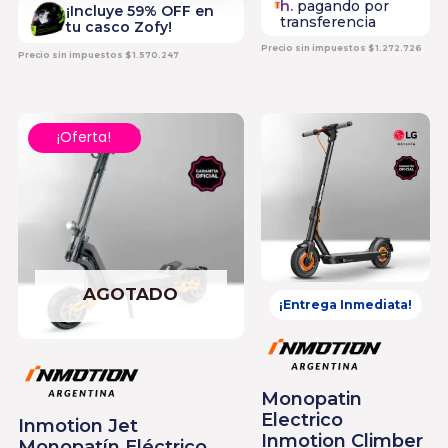
h.
pagando por
¡Incluye 59% OFF en
transferencia
tu casco Zofy!
Precio sin impuestos
$
1.272.726
Precio sin impuestos
$
1.570.247
El
El
¡Oferta!
precio
precio
original
actual
era:
es:
$ 3.399.
$ 3.100.
AGOTADO
¡Entrega Inmediata!
Monopatin
Electrico
Inmotion Jet
Inmotion Climber
Monopatín Eléctrico