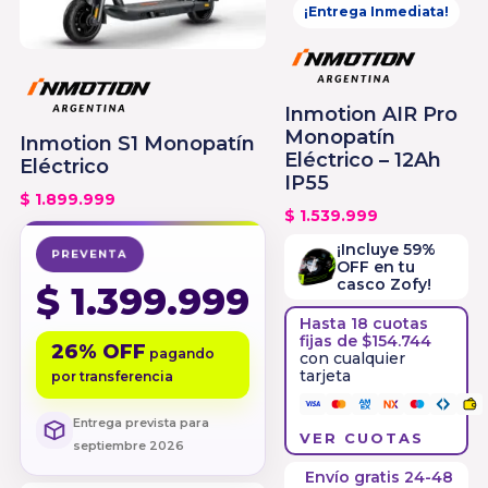
¡Entrega Inmediata!
Inmotion AIR Pro
Monopatín
Inmotion S1 Monopatín
Eléctrico – 12Ah
Eléctrico
IP55
$
1.899.999
$
1.539.999
¡Incluye 59%
PREVENTA
OFF en tu
casco Zofy!
$
1.399.999
Hasta 18 cuotas
fijas de $154.744
26% OFF
pagando
con cualquier
tarjeta
por transferencia
Entrega prevista para
VER CUOTAS
septiembre 2026
Envío gratis 24-48