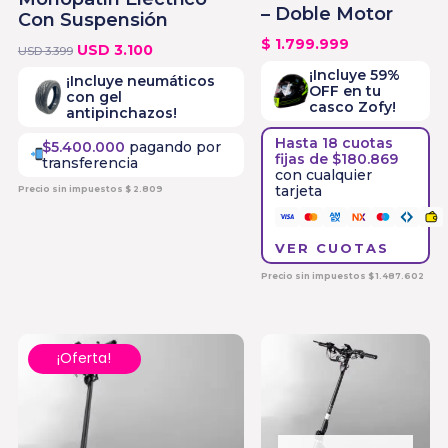
– Doble Motor
Con Suspensión
$
1.799.999
USD
3.100
USD
3.399
¡Incluye 59%
¡Incluye neumáticos
OFF en tu
con gel
casco Zofy!
antipinchazos!
Hasta 18 cuotas
$5.400.000
pagando por
fijas de $180.869
transferencia
con cualquier
tarjeta
Precio sin impuestos
$
2.809
VER CUOTAS
Precio sin impuestos
$
1.487.602
El
El
¡Oferta!
precio
precio
original
actual
era:
es:
$ 3.999.999.
$ 3.499.999.