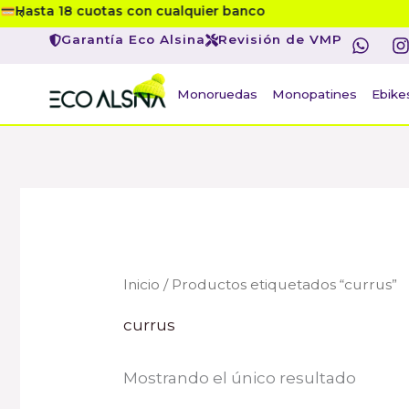
Ir
Compra online
W
I
al
Garantía Eco Alsina
Revisión de VMP
h
contenido
a
s
t
t
Monoruedas
Monopatines
Ebike
s
a
p
r
p
Inicio
/ Productos etiquetados “currus”
currus
Mostrando el único resultado