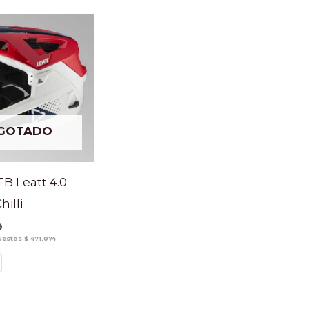
GOTADO
B Leatt 4.0
illi
9
puestos
$
471.074