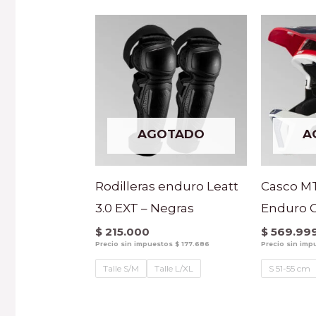
AGOTADO
A
Rodilleras enduro Leatt
Casco MT
3.0 EXT – Negras
Enduro Ch
$
215.000
$
569.99
Precio sin impuestos
$
177.686
Precio sin im
Talle S/M
Talle L/XL
S 51-55 cm