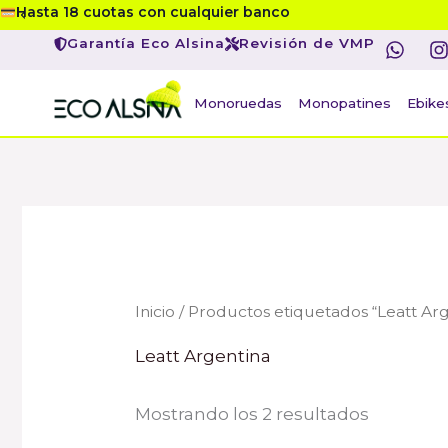
Ordenad
Ir
Hasta 18 cuotas con cualquier banco
por
W
I
precio:
al
Garantía Eco Alsina
Revisión de VMP
h
de
menor
contenido
a
s
a
t
t
Monoruedas
Monopatines
Ebike
mayor
s
a
p
r
p
Inicio
/ Productos etiquetados “Leatt Ar
Leatt Argentina
Mostrando los 2 resultados