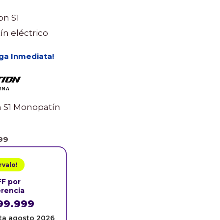
ga Inmediata!
 S1 Monopatín
99
rvalo!
FF
por
erencia
99.999
ta agosto 2026