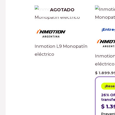
AGOTADO
¡Entre
Inmotion L9 Monopatín
eléctrico
Inmotion
eléctrico
$
1.899.9
¡Rese
26% O
transf
$
1.3
Preven