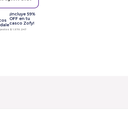
¡Incluye 59%
OFF en tu
casco Zofy!
puestos
$
1.570.247