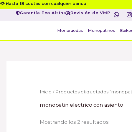
Ordenad
Ir
💳 Hasta 18 cuotas con cualquier banco
por
W
I
precio:
al
Garantía Eco Alsina
Revisión de VMP
h
de
menor
contenido
a
s
a
t
t
Monoruedas
Monopatines
Ebike
mayor
s
a
p
r
p
Inicio
/ Productos etiquetados “monopati
monopatin electrico con asiento
Mostrando los 2 resultados