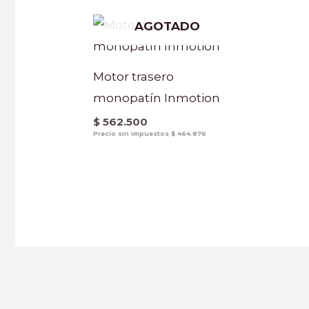
AGOTADO
Motor trasero
monopatín Inmotion
$
562.500
Precio sin impuestos
$
464.876