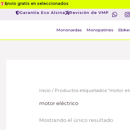
Ir
Envío gratis en seleccionados
W
I
al
Garantía Eco Alsina
Revisión de VMP
h
contenido
a
s
t
t
Monoruedas
Monopatines
Ebike
s
a
p
r
p
Inicio
/ Productos etiquetados “motor el
motor eléctrico
Mostrando el único resultado