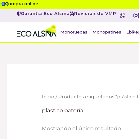
Ir
Compra online
W
I
al
Garantía Eco Alsina
Revisión de VMP
h
contenido
a
s
t
t
Monoruedas
Monopatines
Ebike
s
a
p
r
p
Inicio
/ Productos etiquetados “plástico 
plástico batería
Mostrando el único resultado