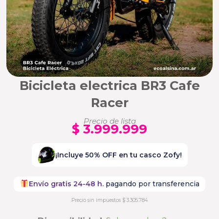
Bicicleta electrica BR3 Cafe
Racer
Precio de lista
$
3.999.999
¡Incluye 50% OFF en tu casco Zofy!
Envío gratis 24-48 h.
pagando por transferencia
Precio sin impuestos
$
3.305.784