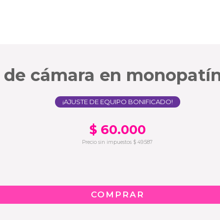
de cámara en monopatín 
¡AJUSTE DE EQUIPO BONIFICADO!
$
60.000
Precio sin impuestos
$
49.587
COMPRAR