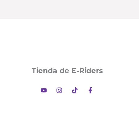
monopatín
eléctrico
cantidad
Tienda de E-Riders