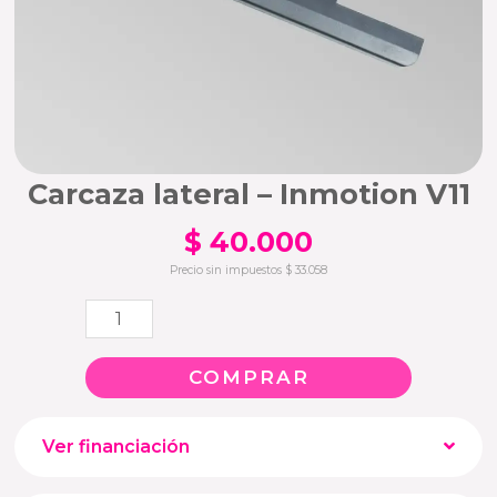
Carcaza lateral – Inmotion V11
$
40.000
Precio sin impuestos
$
33.058
Carcaza
lateral
COMPRAR
-
Inmotion
Ver financiación
V11
cantidad