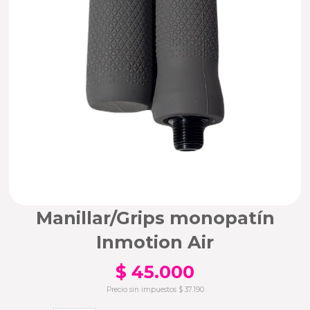
Manillar/Grips monopatín
Inmotion Air
$
45.000
Precio sin impuestos
$
37.190