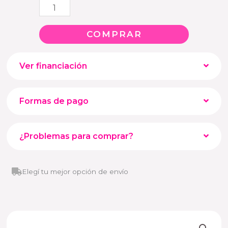
Manillar/Grips
monopatín
COMPRAR
Inmotion
Air
Ver financiación
cantidad
Formas de pago
¿Problemas para comprar?
Elegí tu mejor opción de envío