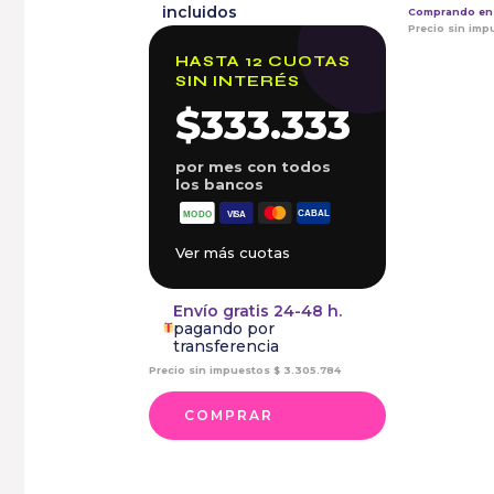
Comprando en 
Precio sin im
HASTA 12 CUOTAS
SIN INTERÉS
$333.333
por mes con todos
los bancos
Ver más cuotas
Envío gratis 24-48 h.
pagando por
transferencia
Precio sin impuestos
$
3.305.784
COMPRAR