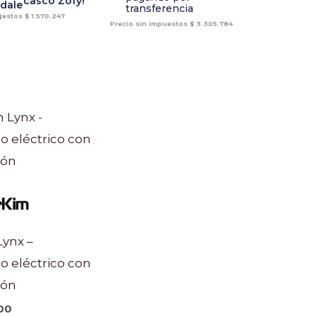
casco Zofy!
transferencia
puestos
$
1.570.247
Precio sin impuestos
$
3.305.784
Lynx –
o eléctrico con
ión
00