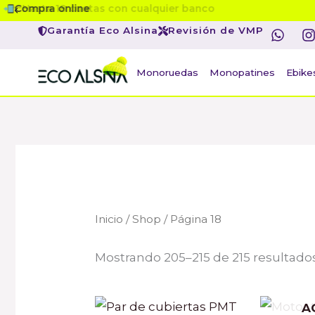
Ir
Compra online
W
I
al
Garantía Eco Alsina
Revisión de VMP
h
contenido
a
s
t
t
Monoruedas
Monopatines
Ebike
s
a
p
r
p
Inicio
/
Shop
/ Página 18
Mostrando 205–215 de 215 resultado
A