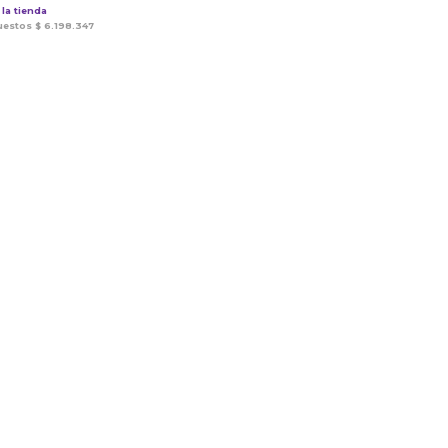
la tienda
puestos
$
6.198.347