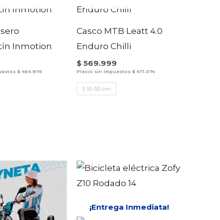
asero
Casco MTB Leatt 4.0
ín Inmotion
Enduro Chilli
0
$
569.999
puestos
$
464.876
Precio sin impuestos
$
471.074
S 51-55 cm
¡Entrega Inmediata!