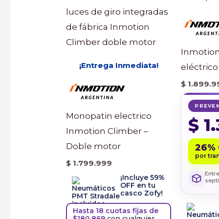
Inmotion
¡Entrega Inmediata!
eléctrico
$
1.899.9
PREVE
Monopatin electrico
$
1.
Inmotion Climber –
Doble motor
26%
por tra
$
1.799.999
Entr
¡Incluye 59%
sept
OFF en tu
casco Zofy!
Hasta 18 cuotas fijas de
$180.869
con cualquier