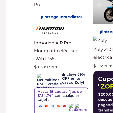
¡Entrega Inmediata!
¡Entre
Inmotion AIR Pro
Zofy Z10 
Monopatín eléctrico –
eléctrica
12Ah IP55
$
1.599.9
$
1.539.999
¡Incluye 59%
Cup
OFF en tu
casco Zofy!
"
ZO
Hasta 18 cuotas fijas de
$200.0
$154.744
con cualquier
descue
tarjeta
pagand
transfe