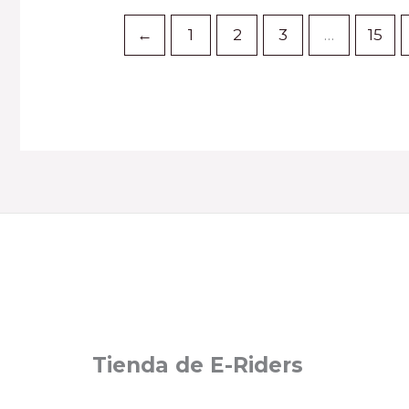
←
1
2
3
…
15
Tienda de E-Riders