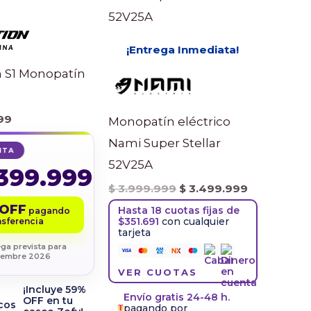
era:
es:
$ 3.999.999.
$ 3.499.99
¡Entrega Inmediata!
 S1 Monopatín
99
Monopatín eléctrico
Nami Super Stellar
NTA
52V25A
399.999
$
3.999.999
$
3.499.999
 OFF
Hasta 18 cuotas fijas de
pagando
$351.691
con cualquier
nsferencia
tarjeta
ega prevista para
iembre 2026
VER CUOTAS
¡Incluye 59%
Envío gratis 24-48 h.
OFF en tu
pagando por