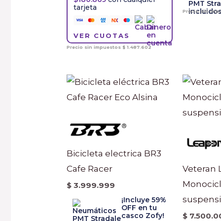
tarjeta
Precio sin im
VER CUOTAS
Precio sin impuestos
$
1.487.602
Bicicleta electrica BR3
Cafe Racer
Veteran 
Monocicl
$
3.999.999
suspens
¡Incluye 59%
OFF en tu
casco Zofy!
$
7.500.0