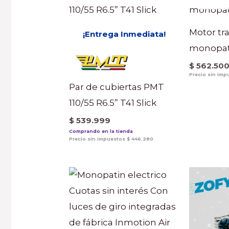
Motor tr
¡Entrega Inmediata!
monopat
$
562.50
Precio sin im
Par de cubiertas PMT
110/55 R6.5” T41 Slick
$
539.999
Comprando en la tienda
Precio sin impuestos
$
446.280