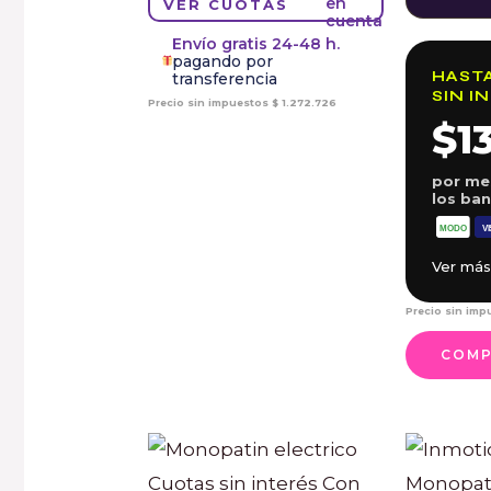
VER CUOTAS
Envío gratis 24-48 h.
pagando por
HASTA
transferencia
SIN I
Precio sin impuestos
$
1.272.726
$1
por me
los ba
Ver más
Precio sin im
COM