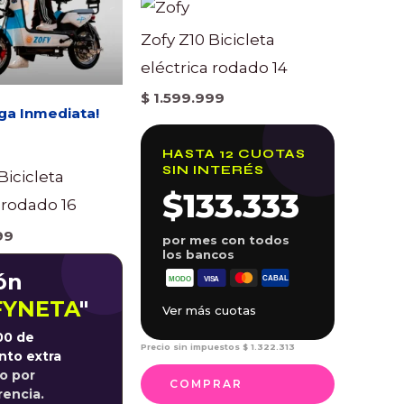
Zofy Z10 Bicicleta
eléctrica rodado 14
$
1.599.999
ga Inmediata!
HASTA 12 CUOTAS
SIN INTERÉS
Bicicleta
$133.333
 rodado 16
99
por mes con todos
los bancos
ón
FYNETA
"
Ver más cuotas
00 de
Precio sin impuestos
$
1.322.313
nto extra
o por
COMPRAR
rencia.